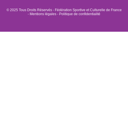
© 2025 Tous Droits Réservés - Fédération Sportive et Culturelle de France
-
Mentions légales
-
Politique de confidentialité