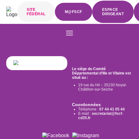
SITE
ESPACE
M@FSCF
FÉDÉRAL
DIRIGEANT
Le siège du Comité
Départemental d’Ille et Vilaine est
situé au :
19 rue du Hil – 35230 Noyal-
Châtillon-sur-Seiche
Coordonnées
Téléphone :
07 44 41 05 44
E-mail :
secretariat@fscf-
cd35.fr